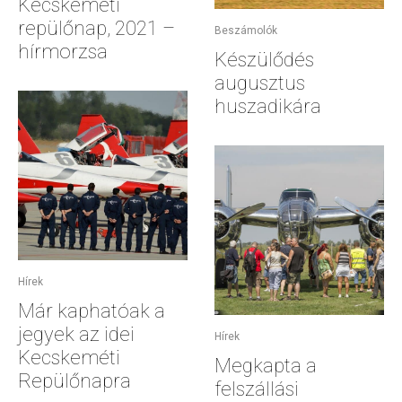
Kecskeméti
repülőnap, 2021 –
Beszámolók
hírmorzsa
Készülődés
augusztus
huszadikára
Hírek
Már kaphatóak a
jegyek az idei
Hírek
Kecskeméti
Megkapta a
Repülőnapra
felszállási