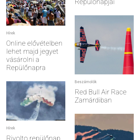
Repülőnapjai
Hírek
Online elővételben
lehet majd jegyet
vásárolni a
Repülőnapra
Beszámolók
Red Bull Air Race
Zamárdiban
Hírek
Rivolto repülőnap,