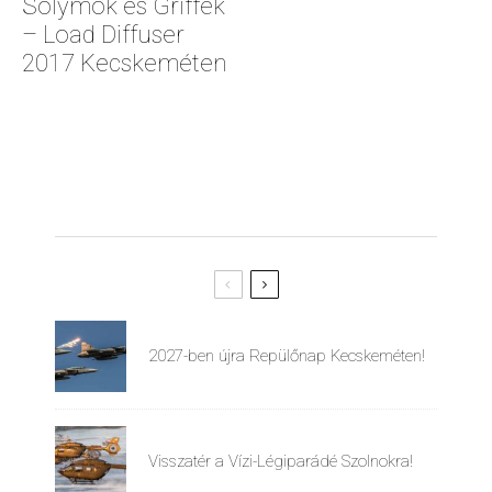
Sólymok és Griffek
– Load Diffuser
2017 Kecskeméten
2027-ben újra Repülőnap Kecskeméten!
Visszatér a Vízi-Légiparádé Szolnokra!