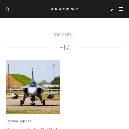
Random
HM
Katonai Repülés