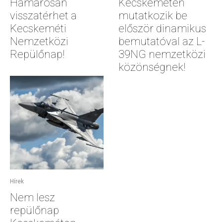
Hamarosan
Kecskeméten
visszatérhet a
mutatkozik be
Kecskeméti
először dinamikus
Nemzetközi
bemutatóval az L-
Repülőnap!
39NG nemzetközi
közönségnek!
Hírek
Nem lesz
repülőnap