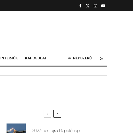
INTERJÚK
KAPCSOLAT
NÉPSZERŰ
2027-ben újra Repülőnap