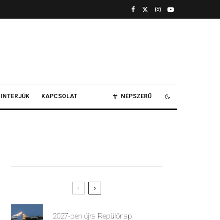
INTERJÚK
KAPCSOLAT
NÉPSZERŰ
2027-ben újra Repülőnap