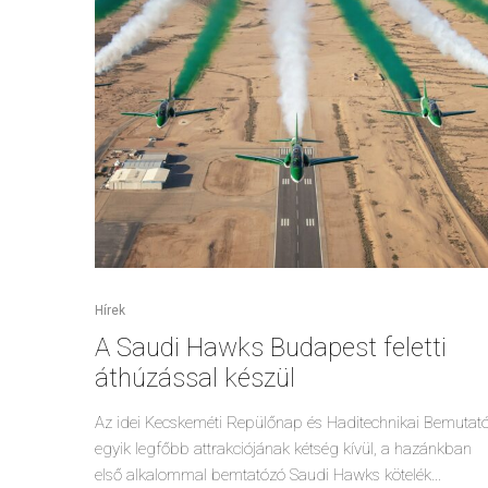
Hírek
A Saudi Hawks Budapest feletti
áthúzással készül
Az idei Kecskeméti Repülőnap és Haditechnikai Bemutat
egyik legfőbb attrakciójának kétség kívül, a hazánkban
első alkalommal bemtatózó Saudi Hawks kötelék...