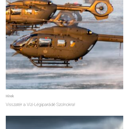
Hírek
Visszatér a Vízi-Légiparádé Szolnokra!