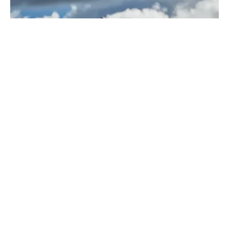
Hírek
Nem lesz repülőnap Kecskeméten 2023-ban.