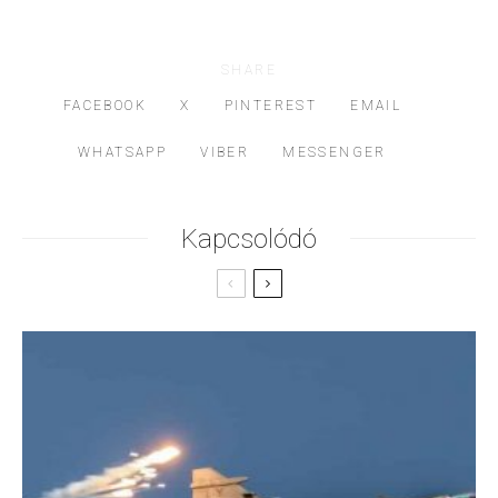
SHARE
FACEBOOK
X
PINTEREST
EMAIL
WHATSAPP
VIBER
MESSENGER
Kapcsolódó