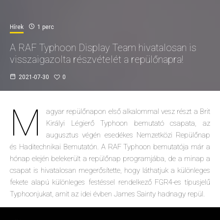
Hírek
1 perc
A RAF Typhoon Display Team hivatalosan is
visszaigazolta részvételét a repülőnapra!
2021-07-30
0
M
agyar repülőnapon első alkalommal vesz részt a Brit
Királyi Légierő Typhoon bemutató csapata, az
augusztus végén esedékes Nemzetközi Repülőnap
és Haditechnikai Bemutatón. A RAF Typhoon bemutatója már a
hónap elején belekerült a repülőnap programjába, de a minap a
csapat is hivatalosan megerősítette, hogy láthatjuk a különleges
fekete alapú különleges festéssel rendelkező FGR4-es típusjelű
Typhoonjukat, amit az idei évben James Sainty hadnagy repül.