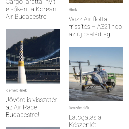
Cargo járattal nyit
elsőként a Korean
Hírek
Air Budapestre
Wizz Air flotta
frissítés – A321neo
az új családtag
Kiemelt Hírek
Jövőre is visszatér
az Air Race
Beszámolók
Budapestre!
Látogatás a
Készenléti