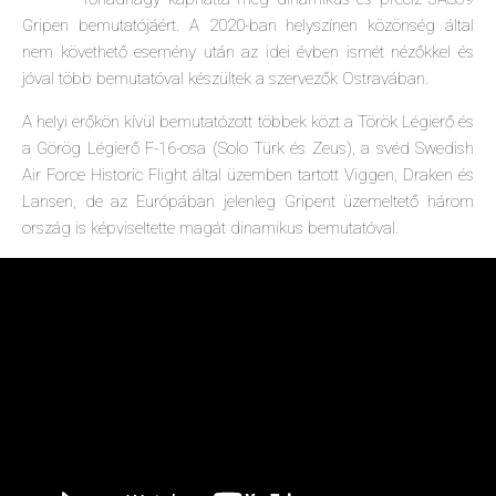
Gripen bemutatójáért. A 2020-ban helyszínen közönség által
nem követhető esemény után az idei évben ismét nézőkkel és
jóval több bemutatóval készültek a szervezők Ostravában.
A helyi erőkön kívül bemutatózott többek közt a Török Légierő és
a Görög Légierő F-16-osa (Solo Türk és Zeus), a svéd Swedish
Air Force Historic Flight által üzemben tartott Viggen, Draken és
Lansen, de az Európában jelenleg Gripent üzemeltető három
ország is képviseltette magát dinamikus bemutatóval.