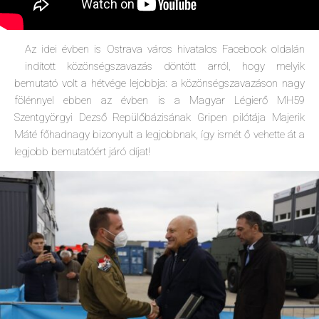
Az idei évben is Ostrava város hivatalos Facebook oldalán
indított közönségszavazás döntött arról, hogy melyik
bemutató volt a hétvége lejobbja: a közönségszavazáson nagy
fölénnyel ebben az évben is a Magyar Légierő MH59
Szentgyörgyi Dezső Repülőbázisának Gripen pilótája Majerik
Máté főhadnagy bizonyult a legjobbnak, így ismét ő vehette át a
legjobb bemutatóért járó díjat!