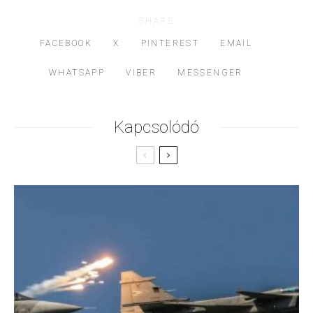
SHARE
FACEBOOK
X
PINTEREST
EMAIL
WHATSAPP
VIBER
MESSENGER
Kapcsolódó