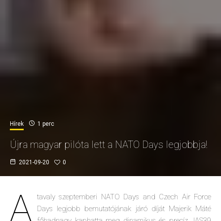
Hírek
1 perc
Újra magyar pilóta lett a NATO Days legjobbja!
2021-09-20
0
A
tavaly szeptemberi NATO Days and Czech Air Force
Days legjobb bemutatójának járó díját Majerik Máté
főhadnagy kaphatta meg dinamikus és precíz JAS39