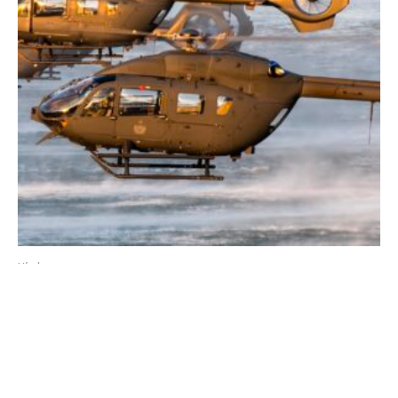
Hírek
Visszatér a Vízi-Légiparádé Szolnokra!