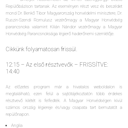
Repülőbázison tartanak. Az eseményen részt vesz és beszédet
mond Dr. Benkő Tibor Magyarország honvédelmi minisztere, Dr.
Ruszin-Szendi Romulusz vezérőrnagy a Magyar Honvédség
parancsnoka valamint Kilián Nándor vezérőrnagy a Magyar
Honvédség Parancsnoksága légierő haderőnemi szemlélője.
Cikkünk folyamatosan frissül.
12:15 – Az első résztvevők – FRISSÍTVE:
14:40
Az előzetes program már a hivatalos weboldalon is
megtalálható, ezen felül a sajtótájékoztatón több érdekes
résztvevő kilétét is felfedték. A Magyar Honvédségen kívül
számos ország légiereje és/vagy csapata tart bemutatót a
repülőnapon.
Anglia