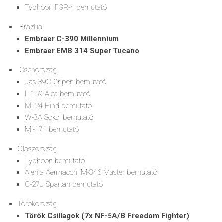
Typhoon FGR-4 bemutató
Brazília
Embraer C-390 Millennium
Embraer EMB 314 Super Tucano
Csehország
Jas-39C Gripen bemutató
L-159 Alca bemutató
Mi-24 Hind bemutató
W-3A Sokol bemutató
Mi-171 bemutató
Olaszország
Typhoon bemutató
Alenia Aermacchi M-346 Master bemutató
C-27J Spartan bemutató
Törökország
Török Csillagok (7x NF-5A/B Freedom Fighter)