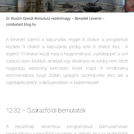
Dr. Ruszin-Szendi Romulusz vezérőrnagy – Benedek Levente –
combatant.blog.hu
A tervezet szerint a kapunyitás reggel 8 órakor, a programok
kezdete 9 órakor a kapuzárás pedig este 6 órakor lesz. A
légierő 10 órakor kezdi meg a hagyományos „nyitóképpel” a civil
szekció utáni blokkot, amelyet egy látványos és eddig nem látott
nagyságú képesség bemutató követ majd. A rendezvény
kommentátora Szujó Zoltán újságíró, sportriporter lesz, aki a
sajtótájékoztatón videóüzenetben is bejelentkezett.
12:32 – Szárazföldi bemutatók
A repülőnap dinamikus programjával párhuzamosan
nagyszabású szárazföldi program is látható lesz az érdeklődők