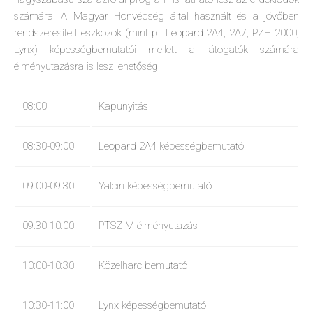
számára. A Magyar Honvédség által használt és a jövőben
rendszeresített eszközök (mint pl. Leopard 2A4, 2A7, PZH 2000,
Lynx) képességbemutatói mellett a látogatók számára
élményutazásra is lesz lehetőség.
08:00
Kapunyitás
08:30-09:00
Leopard 2A4 képességbemutató
09:00-09:30
Yalcin képességbemutató
09:30-10:00
PTSZ-M élményutazás
10:00-10:30
Közelharc bemutató
10:30-11:00
Lynx képességbemutató