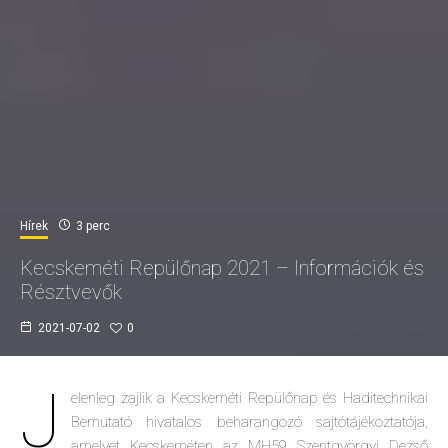
Hírek
3 perc
Kecskeméti Repülőnap 2021 – Információk és
Résztvevők
2021-07-02
0
J
elenleg zajlik a Kecskeméti Repülőnap és Haditechnikai
Bemutató hivatalos beharangozó sajtótájékoztatója,
amelyet Kecskeméten az MH59 Szentgyörgyi Dezső