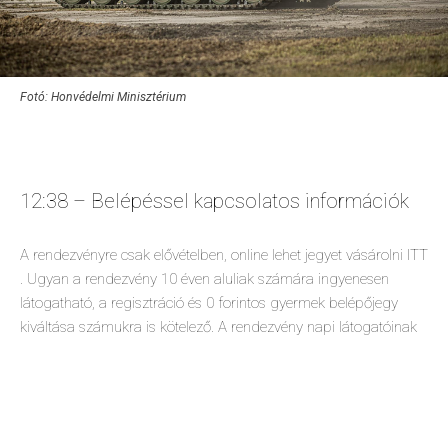
Fotó: Honvédelmi Minisztérium
12:38 – Belépéssel kapcsolatos információk
A rendezvényre csak elővételben, online lehet jegyet vásárolni
ITT
. Ugyan a rendezvény 10 éven aluliak számára ingyenesen
látogatható, a regisztráció és 0 forintos gyermek belépőjegy
kiváltása számukra is kötelező. A rendezvény napi látogatóinak
száma korlátozott, ezért jegyeket csak a készlet erejéig, de
legkésőbb 2021. augusztus 22-ig lehet vásárolni.
A repülőnapra a korábban is