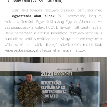
Team Orlik (7x PZL-130 Orlik)
Ezen felül további résztvevő országok bemutatói még
egyeztetés alatt állnak
(pl. Oroszország, Belgium,
Hollandia, Románia, Egyesült Királyság, Egyesült Államok), mivel
visszaigazolásuk a kialakult COVID helyzet miatt várat magára,
illetve hamarosan a statikus bemutatón résztvevő technika is
publikálásra kerül. A repülőnapon a Magyar Légierő nagy részt
vállal, szóló bemutatók, díszelgő kötelékrepülés mellett több
képességbemutatóval is készülnek a magyar hajózók.