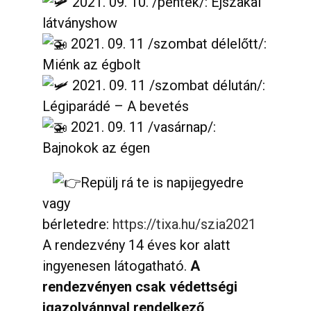
2021. 09. 10. /péntek/: Éjszakai
látványshow
2021. 09. 11 /szombat délelőtt/:
Miénk az égbolt
2021. 09. 11 /szombat délután/:
Légiparádé – A bevetés
2021. 09. 11 /vasárnap/:
Bajnokok az égen
Repülj rá te is napijegyedre
vagy
bérletedre:
https://tixa.hu/szia2021
A rendezvény 14 éves kor alatt
ingyenesen látogatható.
A
rendezvényen csak védettségi
igazolvánnyal rendelkező