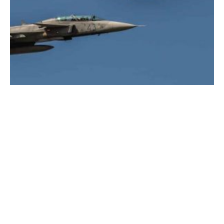
Hírek
2027-ben újra Repülőnap Kecskeméten!