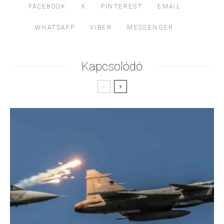
FACEBOOK
X
PINTEREST
EMAIL
WHATSAPP
VIBER
MESSENGER
Kapcsolódó