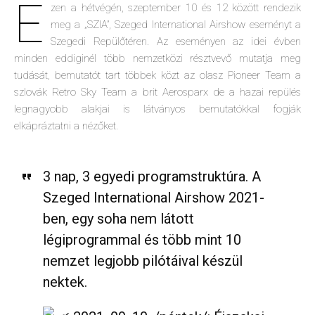
E
zen a hétvégén, szeptember 10 és 12 között rendezik
meg a „SZIA”, Szeged International Airshow eseményt a
Szegedi Repülőtéren. Az eseményen az idei évben
minden eddiginél több nemzetközi résztvevő mutatja meg
tudását, bemutatót tart többek közt az olasz Pioneer Team a
szlovák Retro Sky Team a brit Aerosparx de a hazai repülés
legnagyobb alakjai is látványos bemutatókkal fogják
elkápráztatni a nézőket.
3 nap, 3 egyedi programstruktúra. A
Szeged International Airshow 2021-
ben, egy soha nem látott
légiprogrammal és több mint 10
nemzet legjobb pilótáival készül
nektek.