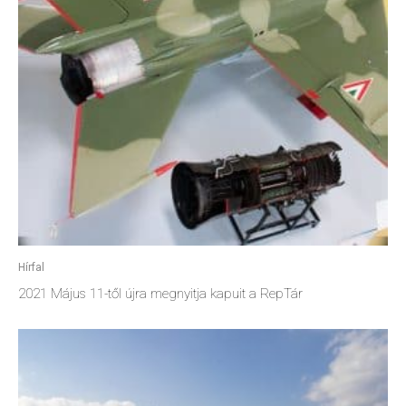
Hírfal
2021 Május 11-től újra megnyitja kapuit a RepTár