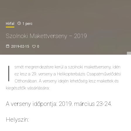
Hírfal
1 perc
Szolnoki Makettverseny – 2019
2019-02-15
0
I
smét megrendezésre kerül a szolnoki makettverseny, idén
ez lesz a 29. verseny a Helikopterbázis Csapatművelődési
Otthonában. A verseny idején lehetőség lesz makettek és
kiegészítők vásárlására:
A verseny időpontja: 2019. március 23-24.
Helyszín: