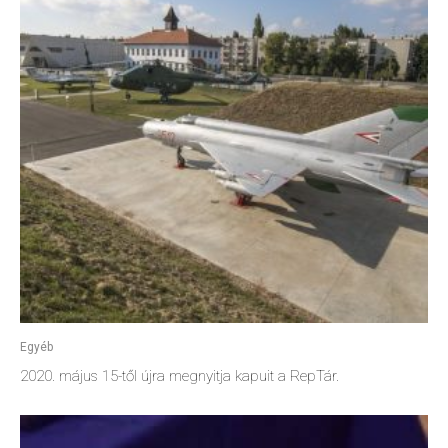
Egyéb
2020. május 15-től újra megnyitja kapuit a RepTár.