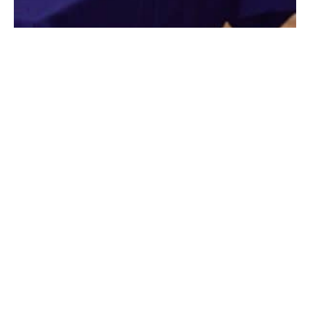
Egyéb
XXX. Országos makett kiállítás és verseny – Szolnok –
ELMARAD!!!