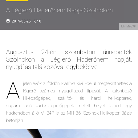
A Légierő Haderőnem Napja Szolnokon
2019-08-25
0
Mil Mi-24P
Augusztus 24-én, szombaton ünnepelték
Szolnokon a Légierő Haderőnem napját,
nyugdíjas találkozóval egybekötve.
A
jelenlévők a földön kiállítva kívül-belül megtekinthették a
légierő számos nyugdíjazott típusát. A különböző
kiképzőgépek, szállító- és harci helikopterek,
sugárhajtású vadászrepülőgépek mellett helyet kapott egy
hadrendben álló Mi-24P is az MH 86. Szolnok Helikopter Bázis
betonján.