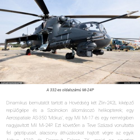
A 332-es oldalszámú Mi-24P
Dinamikus bemutatót tartott a Hovédség két Zlin-242L kiképző
repülőgépe és a Szolnokon állomásozó helikopterek; egy
Aerospatiale AS-350 ‘Mókus’, egy Mil Mi-17 és egy nemrégiben
nagyjavított Mil Mi-24P. Ezt követően a Teve Század vonultatta
fel géptípusait, alacsony áthúzásokat hajtott végre az egyik