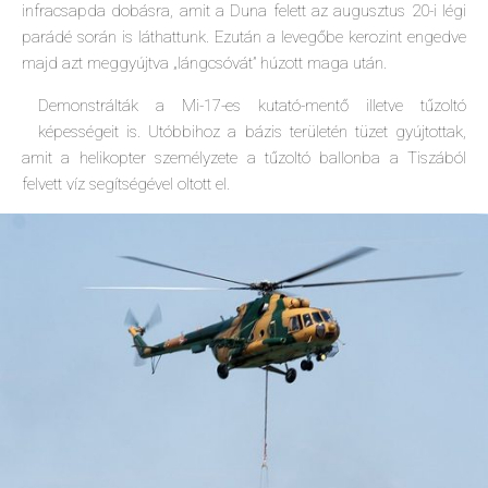
infracsapda dobásra, amit a Duna felett az augusztus 20-i légi
parádé során is láthattunk. Ezután a levegőbe kerozint engedve
majd azt meggyújtva „lángcsóvát” húzott maga után.
Demonstrálták a Mi-17-es kutató-mentő illetve tűzoltó
képességeit is. Utóbbihoz a bázis területén tüzet gyújtottak,
amit a helikopter személyzete a tűzoltó ballonba a Tiszából
felvett víz segítségével oltott el.