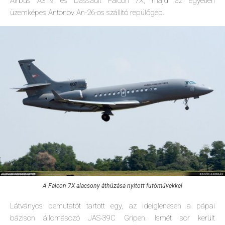
Airbus A319 és Dassault Falcon 7X, majd az egyetlen
üzemképes Antonov An-26-os szállító repülőgép.
A Falcon 7X alacsony áthúzása nyitott futóművekkel
Látványos bemutatót tartott egy, az ideiglenesen a pápai
bázison állomásozó JAS-39C Gripen. Ismét sor került