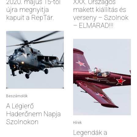
2020. május 15-től
XXX. Országos
újra megnyitja
makett kiállítás és
kapuit a RepTár.
verseny – Szolnok
– ELMARAD!!!
Beszámolók
A Légierő
Haderőnem Napja
Szolnokon
Hírek
Legendák a