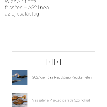
Wizz Air flotta
frissítés – A321neo
az új családtag
2027-ben újra Repülőnap Kecskeméten!
Visszatér a Vízi-Légiparádé Szolnokra!