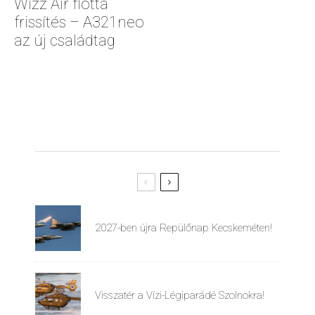
Wizz Air flotta
frissítés – A321neo
az új családtag
2027-ben újra Repülőnap Kecskeméten!
Visszatér a Vízi-Légiparádé Szolnokra!